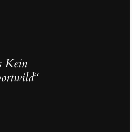
s Kein
portwild“